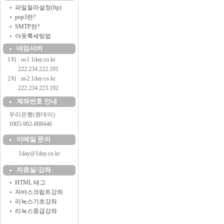
파일질라설정(ftp)
pop3란?
SMTP란?
아웃룩세팅법
네임서버
1차 : ns1.1day.co.kr
..........
222.234.222.191
2차 : ns2.1day.co.kr
..........
222.234.223.192
계좌번호 안내
....
우리은행(원데이)
....
1005-902-808446
이메일 문의
1day@1day.co.kr
자료실/강좌
HTML 태그
자바스크립트강좌
리눅스기초강좌
리눅스중급강좌