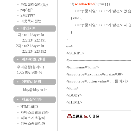
if(
window.find
( i,true) ) {
파일질라설정(ftp)
pop3란?
alert("문자열" + i + "가 발견되었습
SMTP란?
} else {
아웃룩세팅법
alert("문자열" + i + "가 발견되지 
네임서버
}
1차 : ns1.1day.co.kr
}
..........
222.234.222.191
2차 : ns2.1day.co.kr
//-->
..........
222.234.223.192
</SCRIPT>
계좌번호 안내
<!-- -------------------------------------------------
....
우리은행(원데이)
<form name="form">
....
1005-902-808446
<input type=text name=str size=30>
<input type=button value="::: 돌아가기 :
이메일 문의
</form>
1day@1day.co.kr
</BODY>
자료실/강좌
</HTML>
HTML 태그
자바스크립트강좌
리눅스기초강좌
리눅스중급강좌