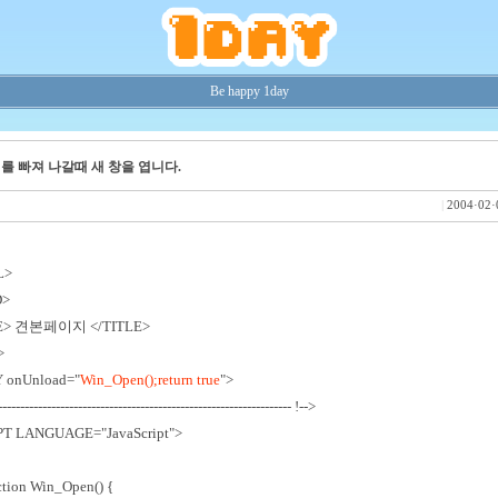
Be happy 1day
를 빠져 나갈때 새 창을 엽니다.
|
2004·02·
L>
D>
E> 견본페이지 </TITLE>
>
 onUnload="
Win_Open();return true
">
----------------------------------------------------------------- !-->
PT LANGUAGE="JavaScript">
ction Win_Open() {