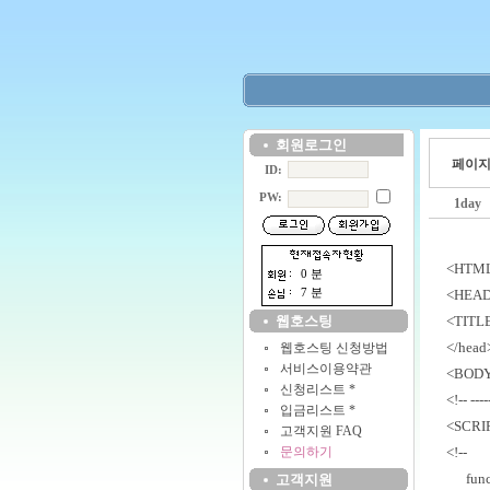
회원로그인
페이지
ID:
PW:
1day
<HTM
0 분
7 분
<HEA
웹호스팅
<TITL
</head
웹호스팅 신청방법
서비스이용약관
<BODY
신청리스트 *
<!-- -----
입금리스트 *
<SCRI
고객지원 FAQ
문의하기
<!--
......
fun
고객지원