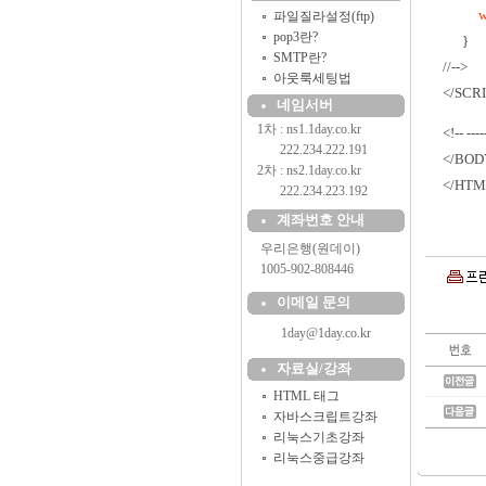
...........
w
파일질라설정(ftp)
pop3란?
......
}
SMTP란?
//-->
아웃룩세팅법
</SCR
네임서버
1차 : ns1.1day.co.kr
<!-- -----
..........
222.234.222.191
</BOD
2차 : ns2.1day.co.kr
</HTM
..........
222.234.223.192
계좌번호 안내
....
우리은행(원데이)
....
1005-902-808446
이메일 문의
1day@1day.co.kr
자료실/강좌
HTML 태그
자바스크립트강좌
리눅스기초강좌
리눅스중급강좌