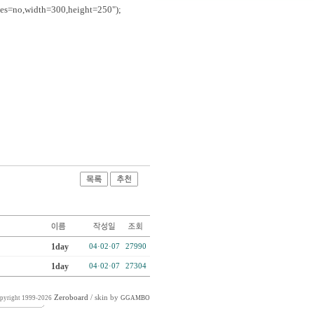
ies=no,width=300,height=250");
1day
04·02·07
27990
1day
04·02·07
27304
Zeroboard
/ skin by
pyright 1999-2026
GGAMBO