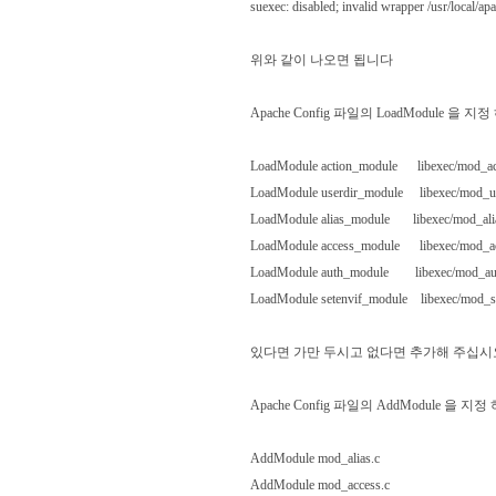
suexec: disabled; invalid wrapper /usr/local/ap
위와 같이 나오면 됩니다
Apache Config 파일의 LoadModule
LoadModule action_module libexec/mod_act
LoadModule userdir_module libexec/mod_us
LoadModule alias_module libexec/mod_ali
LoadModule access_module libexec/mod_ac
LoadModule auth_module libexec/mod_au
LoadModule setenvif_module libexec/mod
있다면 가만 두시고 없다면 추가해 주십시
Apache Config 파일의 AddModule 
AddModule mod_alias.c
AddModule mod_access.c