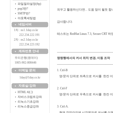
파일질라설정(ftp)
pop3란?
외우고 활용하신다면... 도움 많이 될듯 합
SMTP란?
아웃룩세팅법
감사합니다.
네임서버
1차 : ns1.1day.co.kr
테스트는 RedHat Linux 7.3, Secure CRT
..........
222.234.222.191
2차 : ns2.1day.co.kr
..........
222.234.223.192
계좌번호 안내
-------------------------------------------------------
....
우리은행(원데이)
명령행에서의 커서 위치 변경, 이동 조작
....
1005-902-808446
-------------------------------------------------------
이메일 문의
1. Ctrl-B
영/문자 단위로 좌측으로 커서를 한칸 이
1day@1day.co.kr
자료실/강좌
2. Ctrl-F
HTML 태그
영/문자 단위로 우측으로 커서를 한칸 
자바스크립트강좌
리눅스기초강좌
리눅스중급강좌
3. Ctrl-A.
현재 작업라인에 시작문자로 커서를 이동