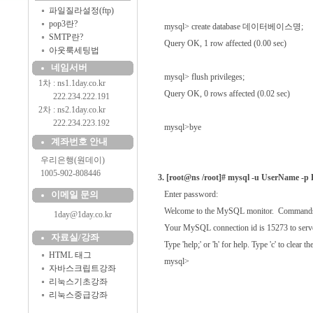
파일질라설정(ftp)
pop3란?
mysql> create database 데이터베이스명;
SMTP란?
Query OK, 1 row affected (0.00 sec)
아웃룩세팅법
네임서버
mysql> flush privileges;
1차 : ns1.1day.co.kr
Query OK, 0 rows affected (0.02 sec)
..........
222.234.222.191
2차 : ns2.1day.co.kr
..........
222.234.223.192
mysql>bye
계좌번호 안내
....
우리은행(원데이)
....
1005-902-808446
3. [root@ns /root]# mysql -u UserName -
이메일 문의
Enter password:
Welcome to the MySQL monitor. Commands e
1day@1day.co.kr
Your MySQL connection id is 15273 to server
자료실/강좌
Type 'help;' or 'h' for help. Type 'c' to clear the
HTML 태그
mysql>
자바스크립트강좌
리눅스기초강좌
리눅스중급강좌