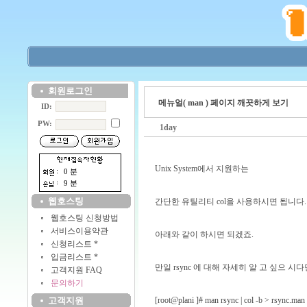
회원로그인
메뉴얼( man ) 페이지 깨끗하게 보기
ID:
PW:
1day
Unix System에서 지원하는
0 분
9 분
웹호스팅
간단한 유틸리티 col을 사용하시면 됩니다.
웹호스팅 신청방법
서비스이용약관
아래와 같이 하시면 되겠죠.
신청리스트 *
입금리스트 *
만일 rsync 에 대해 자세히 알 고 싶으 시다
고객지원 FAQ
문의하기
고객지원
[root@plani ]# man rsync | col -b > rsync.man