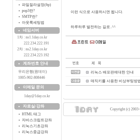
파일질라설정(ftp)
pop3란?
이런 식으로 사용하시면 됩니다.
SMTP란?
아웃룩세팅법
하루하루 발전하는 길로..^^
네임서버
1차 : ns1.1day.co.kr
..........
222.234.222.191
2차 : ns2.1day.co.kr
..........
222.234.223.192
계좌번호 안내
....
우리은행(원데이)
리눅스 배포판에대한 안내
....
1005-902-808446
매직키를 사용한 비상부팅방
이메일 문의
1day@1day.co.kr
자료실/강좌
Copyright (c) 2003~
HTML 태그
자바스크립트강좌
리눅스기초강좌
리눅스중급강좌