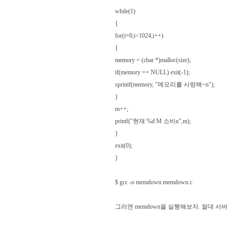
while(1)
{
for(i=0;i<1024;i++)
{
memory = (char *)malloc(size);
if(memory == NULL) exit(-1);
sprintf(memory, "메모리를 사랑해~n");
}
m++;
printf("현재 %d M 소비n",m);
}
exit(0);
}
$ gcc -o memdown memdown.c
그러면 memdown을 실행해보자. 절대 서