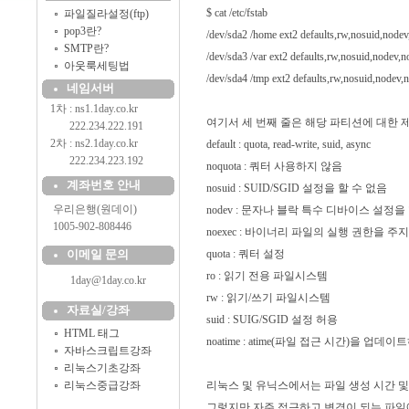
$ cat /etc/fstab
파일질라설정(ftp)
pop3란?
/dev/sda2 /home ext2 defaults,rw,nosuid,nodev
SMTP란?
/dev/sda3 /var ext2 defaults,rw,nosuid,nodev,n
아웃룩세팅법
/dev/sda4 /tmp ext2 defaults,rw,nosuid,nodev,
네임서버
1차 : ns1.1day.co.kr
여기서 세 번째 줄은 해당 파티션에 대한 
..........
222.234.222.191
2차 : ns2.1day.co.kr
default : quota, read-write, suid, async
..........
222.234.223.192
noquota : 쿼터 사용하지 않음
계좌번호 안내
nosuid : SUID/SGID 설정을 할 수 없음
....
우리은행(원데이)
nodev : 문자나 블락 특수 디바이스 설정을
....
1005-902-808446
noexec : 바이너리 파일의 실행 권한을 주
이메일 문의
quota : 쿼터 설정
ro : 읽기 전용 파일시스템
1day@1day.co.kr
rw : 읽기/쓰기 파일시스템
자료실/강좌
suid : SUIG/SGID 설정 허용
HTML 태그
noatime : atime(파일 접근 시간)을 업데
자바스크립트강좌
리눅스기초강좌
리눅스중급강좌
리눅스 및 유닉스에서는 파일 생성 시간 
그렇지만 자주 접근하고 변경이 되는 파일