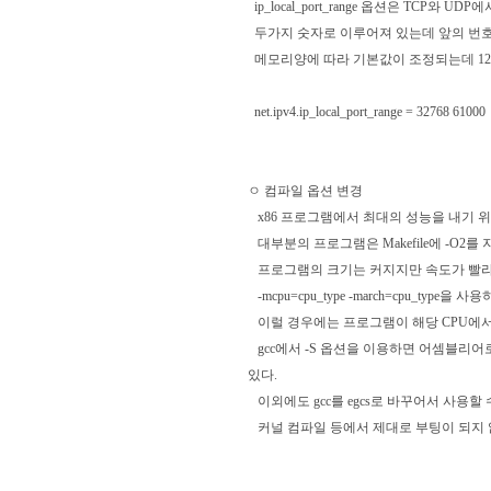
ip_local_port_range 옵션은 TCP와
두가지 숫자로 이루어져 있는데 앞의 번호
메모리양에 따라 기본값이 조정되는데 128M 이하
net.ipv4.ip_local_port_range = 32768 61000
ㅇ 컴파일 옵션 변경
x86 프로그램에서 최대의 성능을 내기 위
대부분의 프로그램은 Makefile에 -O2
프로그램의 크기는 커지지만 속도가 빨라진다
-mcpu=cpu_type -march=cpu_typ
이럴 경우에는 프로그램이 해당 CPU에서
gcc에서 -S 옵션을 이용하면 어셈블리어
있다.
이외에도 gcc를 egcs로 바꾸어서 사용
커널 컴파일 등에서 제대로 부팅이 되지 