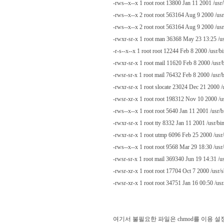
-rws--x--x 1 root root 13800 Jan 11 2001 /usr
-rws--x--x 2 root root 563164 Aug 9 2000 /usr
-rws--x--x 2 root root 563164 Aug 9 2000 /usr
-rwxr-sr-x 1 root man 36368 May 23 13:25 /u
-r-s--x--x 1 root root 12244 Feb 8 2000 /usr/
-rwxr-sr-x 1 root mail 11620 Feb 8 2000 /usr/b
-rwsr-sr-x 1 root mail 76432 Feb 8 2000 /usr/
-rwxr-sr-x 1 root slocate 23024 Dec 21 2000 /u
-rwsr-xr-x 1 root root 198312 Nov 10 2000 /u
-rws--x--x 1 root root 5640 Jan 11 2001 /usr/
-rwxr-sr-x 1 root tty 8332 Jan 11 2001 /usr/bi
-rwxr-sr-x 1 root utmp 6096 Feb 25 2000 /usr
-rws--x--x 1 root root 9568 Mar 29 18:30 /usr
-rwsr-sr-x 1 root mail 369340 Jun 19 14:31 /u
-rwsr-xr-x 1 root root 17704 Oct 7 2000 /usr/s
-rwsr-xr-x 1 root root 34751 Jan 16 00:50 /us
여기서 불필요한 파일은 chmod를 이용 설정을 바꾸어야 한다. 