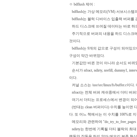
ㅇ bdflush 제어 :
bdflush는 가상 메모리(VM) 서브시스템
bdflush는 블럭 디바이스 입출력 버퍼를
하드 디스크에 쓰여질 데이터는 바로 하드
주기적으로 버퍼의 내용을 하드 디스크에 
것이다.
bdflush는 9개의 값으로 구성이 되어있으며 기본
구성이 약간 바뀌었다.
기본값만 바뀐 것이 아니라 순서도 바뀌
순서가 nfract, ndirty, nrefill, dummy1, int
이다.
커널 소스는 /usr/src/linux/fs/buffe
nfract는 전체 버퍼 캐쉬중에서 더티 버
여기서 더티는 프로세스에서 변경이 되어
(반대는 clean 버퍼이다) 수치를 높이면
다. 또 어느 책에서는 이 수치를 100%로
메모리와 관련하여 "do_try_to_free_pages
ndirty는 한번에 기록될 더티 블락의 최대
랫동안 작동을 하지 않아 메모리 부족 현상