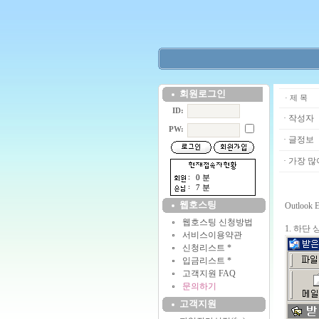
회원로그인
· 제 목
ID:
· 작성자
PW:
· 글정보
· 가장 많
0 분
7 분
웹호스팅
Outlook
웹호스팅 신청방법
1. 하단 
서비스이용약관
신청리스트 *
입금리스트 *
고객지원 FAQ
문의하기
고객지원