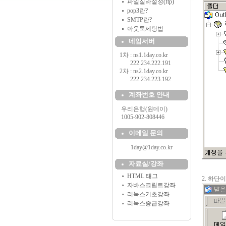
파일질라설정(ftp)
pop3란?
SMTP란?
아웃룩세팅법
네임서버
1차 : ns1.1day.co.kr
..........
222.234.222.191
2차 : ns2.1day.co.kr
..........
222.234.223.192
계좌번호 안내
....
우리은행(원데이)
....
1005-902-808446
이메일 문의
1day@1day.co.kr
자료실/강좌
HTML 태그
2. 하단
자바스크립트강좌
리눅스기초강좌
리눅스중급강좌