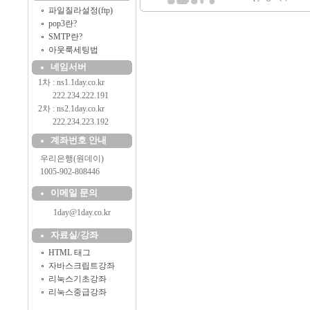
파일질라설정(ftp)
pop3란?
SMTP란?
아웃룩세팅법
네임서버
1차 : ns1.1day.co.kr
..........
222.234.222.191
2차 : ns2.1day.co.kr
..........
222.234.223.192
계좌번호 안내
....
우리은행(원데이)
....
1005-902-808446
이메일 문의
1day@1day.co.kr
자료실/강좌
HTML 태그
자바스크립트강좌
리눅스기초강좌
리눅스중급강좌