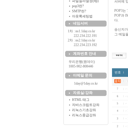
파일질라설정(ftp)
서버에 있
pop3란?
POP3는
SMTP란?
POP과 
아웃룩세팅법
다.
네임서버
송신자가 
1차 : ns1.1day.co.kr
그 메일을
..........
222.234.222.191
2차 : ns2.1day.co.kr
..........
222.234.223.192
계좌번호 안내
....
우리은행(원데이)
....
1005-902-808446
번호
이메일 문의
1day@1day.co.kr
7
자료실/강좌
6
HTML 태그
5
자바스크립트강좌
리눅스기초강좌
4
리눅스중급강좌
3
2