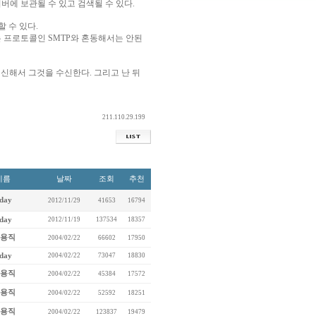
버에 보관될 수 있고 검색될 수 있다.
 수 있다.
는 프로토콜인 SMTP와 혼동해서는 안된
신해서 그것을 수신한다. 그리고 난 뒤
211.110.29.199
이름
날짜
조회
추천
day
2012/11/29
41653
16794
day
2012/11/19
137534
18357
용직
2004/02/22
66602
17950
day
2004/02/22
73047
18830
용직
2004/02/22
45384
17572
용직
2004/02/22
52592
18251
용직
2004/02/22
123837
19479