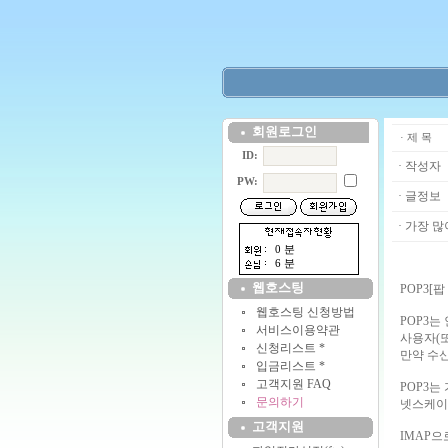
회원로그인
· 제 목
ID:
· 작성자
PW:
· 글정보
· 가장 많
0 분
6 분
웹호스팅
POP3[
웹호스팅 신청방법
POP3
서비스이용약관
사용자(
신청리스트 *
만약 수
입금리스트 *
고객지원 FAQ
POP3는
문의하기
넷스케이
고객지원
IMAP으