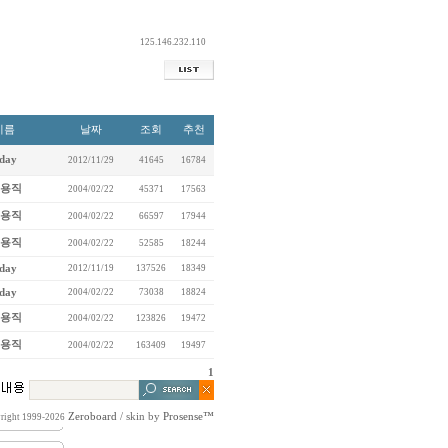
125.146.232.110
이름
날짜
조회
추천
day
2012/11/29
41645
16784
용직
2004/02/22
45371
17563
용직
2004/02/22
66597
17944
용직
2004/02/22
52585
18244
day
2012/11/19
137526
18349
day
2004/02/22
73038
18824
용직
2004/02/22
123826
19472
용직
2004/02/22
163409
19497
1
Zeroboard
/ skin by
Prosense™
right 1999-2026