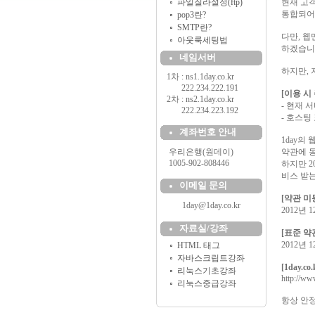
파일질라설정(ftp)
현재 고객
통합되어
pop3란?
SMTP란?
다만, 
아웃룩세팅법
하겠습니
네임서버
하지만, 
1차 : ns1.1day.co.kr
..........
222.234.222.191
[이용 시
2차 : ns2.1day.co.kr
- 현재 
..........
222.234.223.192
- 호스팅
계좌번호 안내
1day의
....
우리은행(원데이)
약관에 
....
1005-902-808446
하지만 2
비스 받
이메일 문의
[약관 미
1day@1day.co.kr
2012년 
자료실/강좌
[표준 약
2012년
HTML 태그
자바스크립트강좌
[1day.c
리눅스기초강좌
http://ww
리눅스중급강좌
항상 안