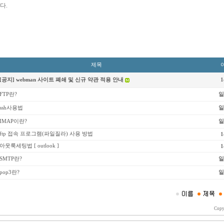
다.
제목
[공지] webman 사이트 폐쇄 및 신규 약관 적용 안내
1
FTP란?
일
ssh사용법
일
IMAP이란?
일
ftp 접속 프로그램(파일질라) 사용 방법
1
아웃룩세팅법 [ outlook ]
1
SMTP란?
일
pop3란?
일
Copy