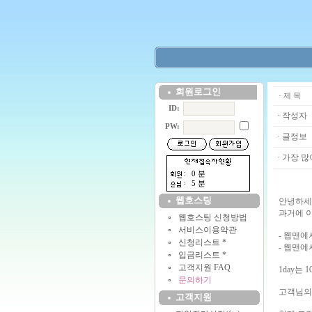
회원로그인
· 제 목
ID:
· 작성자
PW:
· 글정보
· 가장 많
0 분
5 분
웹호스팅
안녕하세
과거에 이용
웹호스팅 신청방법
서비스이용약관
- 웹맨
신청리스트 *
- 웹맨에
입금리스트 *
고객지원 FAQ
1day는
문의하기
고객님의
고객지원